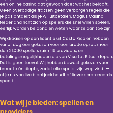
een online casino dat gewoon doet wat het belooft.
Geen overbodige fratsen, geen verborgen regels die
je pas ontdekt als je wil uitbetalen. Magius Casino
Nederland richt zich op spelers die snel willen spelen,
eerlijk worden beloond en weten waar ze aan toe zijn.
Wij draaien op een licentie uit Costa Rica en hebben
vanaf dag één gekozen voor een brede opzet: meer
dan 21.000 spellen, ruim 116 providers, en
betalingsmogelijkheden die van Visa tot Bitcoin lopen.
Dat is geen toeval. Wij hebben bewust gekozen voor
breedte én diepte, zodat elke speler zijn weg vindt —
of je nu van live blackjack houdt of liever scratchcards
speelt.
Wat wij je bieden: spellen en
providers